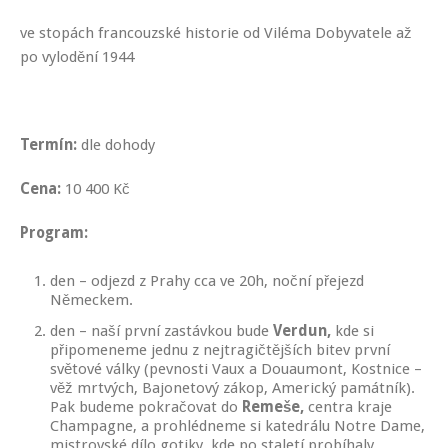
ve stopách francouzské historie od Viléma Dobyvatele až
po vylodění 1944
Termín:
dle dohody
Cena:
10 400 Kč
Program:
den – odjezd z Prahy cca ve 20h, noční přejezd
Německem.
den – naší první zastávkou bude
Verdun,
kde si
připomeneme jednu z nejtragičtějších bitev první
světové války (pevnosti Vaux a Douaumont, Kostnice –
věž mrtvých, Bajonetový zákop, Americký památník).
Pak budeme pokračovat do
Remeše,
centra kraje
Champagne, a prohlédneme si katedrálu Notre Dame,
mistrovské dílo gotiky, kde po staletí probíhaly