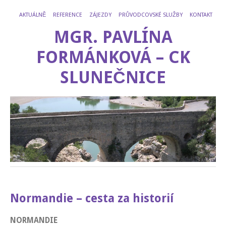
AKTUÁLNĚ
REFERENCE
ZÁJEZDY
PRŮVODCOVSKÉ SLUŽBY
KONTAKT
MGR. PAVLÍNA
FORMÁNKOVÁ – CK
SLUNEČNICE
Normandie – cesta za historií
NORMANDIE