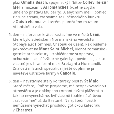
pláž
Omaha Beach,
spojenecký hřbitov
Colleville-sur
Mer
a muzeum v
Arromanches (
včetně zbytku
umělého přístavu Mulberry). A abychom měli i pohled
z druhé strany, zastavíme se u německého bunkru
v
Ouistrehamu
, ve kterém je umístěno muzeum
Atlantského valu.
den – nejprve se krátce zastavíme ve městě
Caen,
které bylo střediskem Normanského vévodství
(Abbaye aux Hommes, Chateau de Caen). Pak budeme
pokračovat na
Mont Saint Michel,
klenot románsko-
gotické architektury. Prohlédneme si opatství,
ochutnáme zdejší výborné galetky a povíme si, jak to
vlastně je s hranicemi mezi Bretagní a Normandií.
Znalosti místních specialit si ještě doplníme při
návštěvě ústřicové farmy v
Cancale.
den – navštívíme starý korzárský přístav
St Malo.
Staré město, jímž se projdeme, má neopakovatelnou
atmosféru a je obklopeno romantickými plážemi, a
tak ho nevynecháme, byť vlastně touhle návštěvou
„zabrousíme“ už do Bretaně. Na zpáteční cestě
nemůžeme vynechat proslulou gotickou katedrálu
v
Chartres.