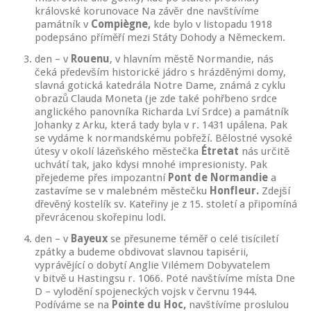
královské korunovace Na závěr dne navštívíme
památník v
Compiègne,
kde bylo v listopadu 1918
podepsáno příměří mezi Státy Dohody a Německem.
den – v
Rouenu
, v hlavním městě Normandie, nás
čeká především historické jádro s hrázděnými domy,
slavná gotická katedrála Notre Dame, známá z cyklu
obrazů Clauda Moneta (je zde také pohřbeno srdce
anglického panovníka Richarda Lví Srdce) a památník
Johanky z Arku, která tady byla v r. 1431 upálena. Pak
se vydáme k normandskému pobřeží. Bělostné vysoké
útesy v okolí lázeňského městečka
Étretat
nás určitě
uchvátí tak, jako kdysi mnohé impresionisty. Pak
přejedeme přes impozantní
Pont de Normandie
a
zastavíme se v malebném městečku
Honfleur.
Zdejší
dřevěný kostelík sv. Kateřiny je z 15. století a připomíná
převrácenou skořepinu lodi.
den – v
Bayeux
se přesuneme téměř o celé tisíciletí
zpátky a budeme obdivovat slavnou tapisérii,
vyprávějící o dobytí Anglie Vilémem Dobyvatelem
v bitvě u Hastingsu r. 1066. Poté navštívíme místa Dne
D – vylodění spojeneckých vojsk v červnu 1944.
Podíváme se na
Pointe du Hoc,
navštívíme proslulou